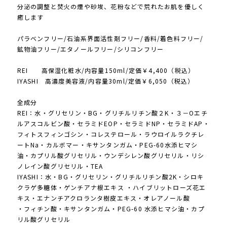
分泌の調整と焚火の煙や砂埃、花粉などで荒れたお肌を優しく
癒します
パラベンフリー/石油系界面活性剤フリー/香料/着色料フリー/
鉱物油フリー/エタノールフリー/シリコンフリー
REI 高保湿化粧水/内容量150ml/定価￥4,400（税込）
IYASHI 高濃度美容液/内容量30ml/定価￥6,050（税込）
全成分
REI：水・グリセリン・BG・グリチルリチン酸２K・３－Oエチ
ルアスコルビン酸・セラミドEOP・セラミドNP・セラミドAP・
フィトスフィンゴシン・コレステロール・ラウロイルラクチレ
ートNa・カルボマー・キサンタンガム・PEG-60水添ヒマシ
油・カプリル酸グリセリル・ウンデシレン酸グリセリル・リシ
ノレイン酸グリセリル・TEA
IYASHI：水・BG・グリセリン・グリチルリチン酸2K・シロキ
クラゲ多糖体・ゲンチアナ根エキス ・ハイブリットローズ花エ
キス・エナンチアクロランタ樹皮エキス・オレアノール酸
・フィチン酸・キサンタンガム・PEG-60 水添ヒマシ油・カプ
リル酸グリセリル